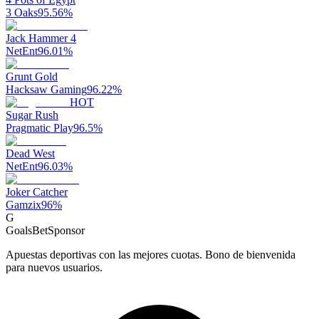
3 Oaks
95.56
%
Jack Hammer 4
NetEnt
96.01
%
Grunt Gold
Hacksaw Gaming
96.22
%
HOT
Sugar Rush
Pragmatic Play
96.5
%
Dead West
NetEnt
96.03
%
Joker Catcher
Gamzix
96
%
G
GoalsBet
Sponsor
Apuestas deportivas con las mejores cuotas. Bono de bienvenida
para nuevos usuarios.