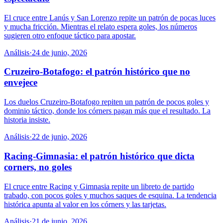
El cruce entre Lanús y San Lorenzo repite un patrón de pocas luces
y mucha fricción. Mientras el relato espera goles, los números
sugieren otro enfoque táctico para apostar.
Análisis
·
24 de junio, 2026
Cruzeiro-Botafogo: el patrón histórico que no
envejece
Los duelos Cruzeiro-Botafogo repiten un patrón de pocos goles y
dominio táctico, donde los córners pagan más que el resultado. La
historia insiste.
Análisis
·
22 de junio, 2026
Racing-Gimnasia: el patrón histórico que dicta
corners, no goles
El cruce entre Racing y Gimnasia repite un libreto de partido
trabado, con pocos goles y muchos saques de esquina. La tendencia
histórica apunta al valor en los córners y las tarjetas.
Análisis
·
21 de junio, 2026