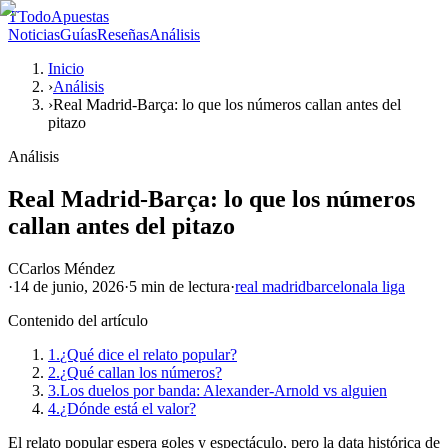
T
TodoApuestas
Noticias
Guías
Reseñas
Análisis
Inicio
›
Análisis
›
Real Madrid-Barça: lo que los números callan antes del
pitazo
Análisis
Real Madrid-Barça: lo que los números
callan antes del pitazo
C
Carlos Méndez
·
14 de junio, 2026
·
5 min
de lectura
·
real madrid
barcelona
la liga
Contenido del artículo
1.
¿Qué dice el relato popular?
2.
¿Qué callan los números?
3.
Los duelos por banda: Alexander-Arnold vs alguien
4.
¿Dónde está el valor?
El relato popular espera goles y espectáculo, pero la data histórica de