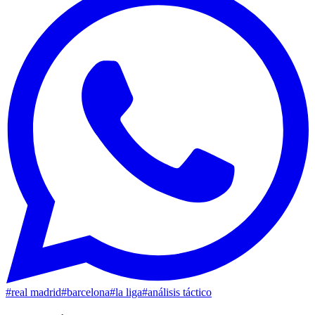
#
real madrid
#
barcelona
#
la liga
#
análisis táctico