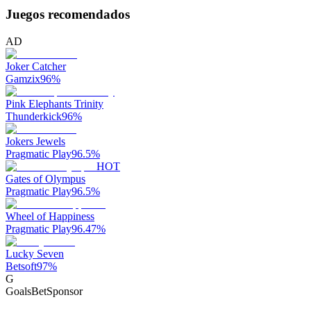
Juegos recomendados
AD
Joker Catcher
Gamzix
96
%
Pink Elephants Trinity
Thunderkick
96
%
Jokers Jewels
Pragmatic Play
96.5
%
HOT
Gates of Olympus
Pragmatic Play
96.5
%
Wheel of Happiness
Pragmatic Play
96.47
%
Lucky Seven
Betsoft
97
%
G
GoalsBet
Sponsor