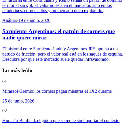
El historial entre Corinthians y Remo señala un patrón de dominio
territorial sin gol. El valor no está en el marcador, sino en los
banderines: córners altos y un mercado poco explorado.
Análisis
·
19 de junio, 2026
Sarmiento-Argentinos: el patrón de corners que
nadie quiere mirar
El historial entre Sarmiento Junin y Argentinos JRS apunta a un
partido de fricción, pero el valor real está en los saques de esquina.
Descubre por qué este mercado suele quedar infravalorado.
Lo más leído
01
Mirassol-Gremio: los corners pagan mientras el 1X2 duerme
25 de junio, 2026
02
Huracán-Banfield: el guion que se repite sin importar el contexto