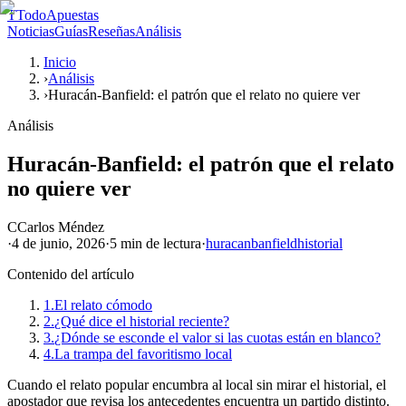
T
TodoApuestas
Noticias
Guías
Reseñas
Análisis
Inicio
›
Análisis
›
Huracán-Banfield: el patrón que el relato no quiere ver
Análisis
Huracán-Banfield: el patrón que el relato
no quiere ver
C
Carlos Méndez
·
4 de junio, 2026
·
5 min
de lectura
·
huracan
banfield
historial
Contenido del artículo
1.
El relato cómodo
2.
¿Qué dice el historial reciente?
3.
¿Dónde se esconde el valor si las cuotas están en blanco?
4.
La trampa del favoritismo local
Cuando el relato popular encumbra al local sin mirar el historial, el
apostador que revisa los antecedentes encuentra un partido distinto.