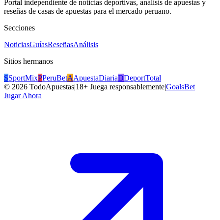
Portal independiente de noticias deportivas, análisis de apuestas y
reseñas de casas de apuestas para el mercado peruano.
Secciones
Noticias
Guías
Reseñas
Análisis
Sitios hermanos
S
SportMix
P
PeruBet
A
ApuestaDiaria
D
DeportTotal
©
2026
TodoApuestas
|
18+ Juega responsablemente
|
GoalsBet
Jugar Ahora