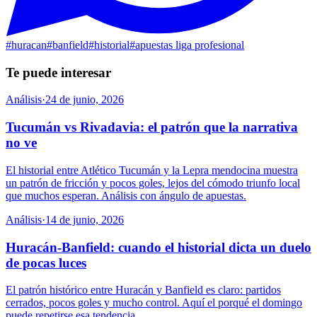
#
huracan
#
banfield
#
historial
#
apuestas liga profesional
Te puede interesar
Análisis
·
24 de junio, 2026
Tucumán vs Rivadavia: el patrón que la narrativa
no ve
El historial entre Atlético Tucumán y la Lepra mendocina muestra
un patrón de fricción y pocos goles, lejos del cómodo triunfo local
que muchos esperan. Análisis con ángulo de apuestas.
Análisis
·
14 de junio, 2026
Huracán-Banfield: cuando el historial dicta un duelo
de pocas luces
El patrón histórico entre Huracán y Banfield es claro: partidos
cerrados, pocos goles y mucho control. Aquí el porqué el domingo
puede repetirse esa tendencia.