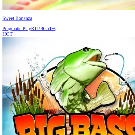
Sweet Bonanza
Pragmatic Play
RTP
96.51
%
HOT