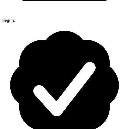
Seguro