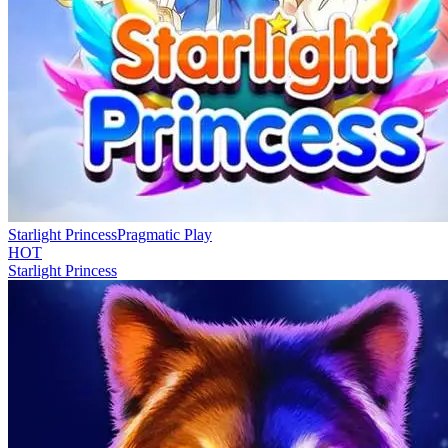
Starlight Princess
Pragmatic Play
HOT
Starlight Princess