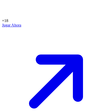
+18
Jugar Ahora