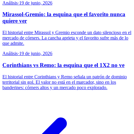
Análisis
·
19 de junio, 2026
Mirassol-Gremio: la esquina que el favorito nunca
quiere ver
El historial entre Mirassol y Gremio esconde un dato silencioso en el
mercado de córners. La cancha aprieta y el favorito sufre más de lo
que admite.
Análisis
·
19 de junio, 2026
Corinthians vs Remo: la esquina que el 1X2 no ve
El historial entre Corinthians y Remo señala un patrón de dominio
territorial sin gol. El valor no está en el marcador, sino en los
banderines: córners altos y un mercado poco explorado.