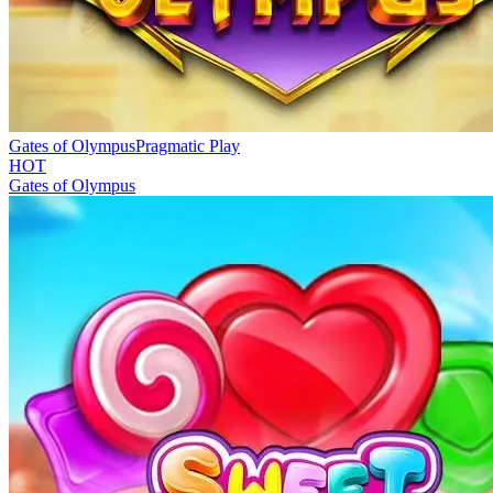
Gates of Olympus
Pragmatic Play
HOT
Gates of Olympus