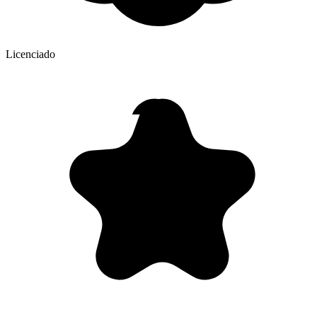
Licenciado