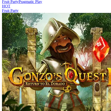
Fruit Party
Pragmatic Play
HOT
Fruit Party