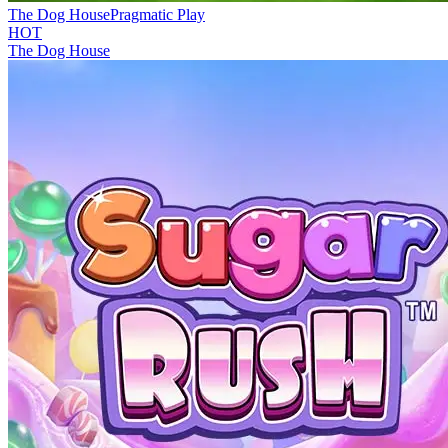
The Dog House
Pragmatic Play
HOT
The Dog House