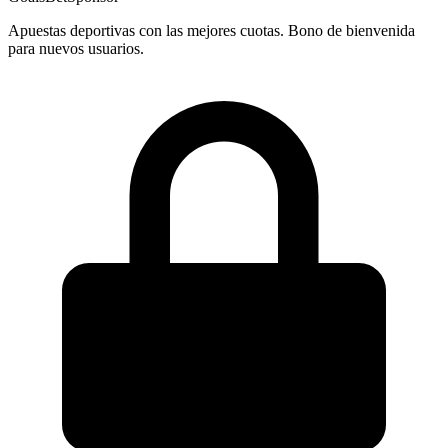
Apuestas deportivas con las mejores cuotas. Bono de bienvenida
para nuevos usuarios.