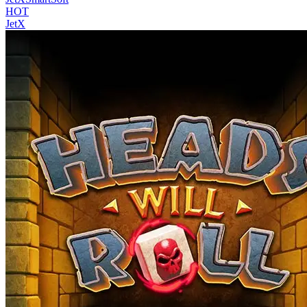
HOT
JetX