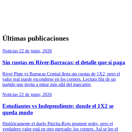
Últimas publicaciones
Noticias
·
22 de junio, 2026
Sin cuotas en River-Barracas: el detalle que sí paga
River Plate vs Barracas Central llega sin cuotas de 1X2, pero el
valor real puede esconderse en los corners. Lectura fría de un
partido que invita a mirar más allá del marcador.
Noticias
·
22 de junio, 2026
Estudiantes vs Independiente: donde el 1X2 se
queda mudo
Históricamente el duelo Pincha-Rojo promete goles, pero el
verdadero valor está en otro mercado: los corners. Así se lee el