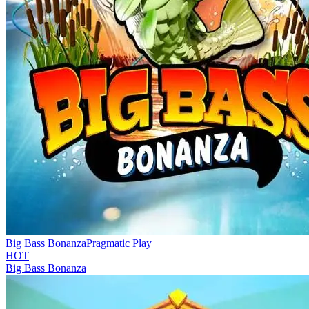
Big Bass Bonanza
Pragmatic Play
HOT
Big Bass Bonanza