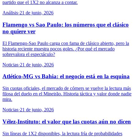
partido que el 1X2 no alcanza a contar.
Análisis
·
21 de junio, 2026
Flamengo vs Sao Paulo: los números que el clásico
no quiere ver
El Flamengo-Sao Paulo carga con fama de clásico abierto, pero la
historia reciente muestra pocos goles. ¿Por qué el mercado
sobrevalora el espectáculo?
Noticias
·
21 de junio, 2026
Atlético-MG vs Bahia: el negocio está en la esquina
Sin cuotas oficiales, el mercado de córners se vuelve la lectura más
filosa del duelo en el Mineirão. Historia táctica y valor donde nadie
mira.
Noticias
·
21 de junio, 2026
Vélez-Instituto: el valor que las cuotas aún no dicen
Sin líneas de 1X2 disponibles, la lectura fría de probabilidades