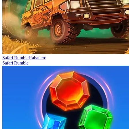
Safari Rumble
Habanero
Safari Rumble