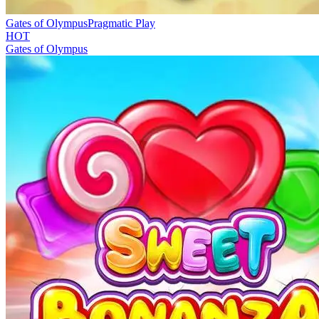
Gates of Olympus
Pragmatic Play
HOT
Gates of Olympus