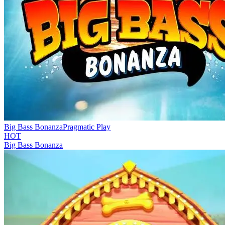
Big Bass Bonanza
Pragmatic Play
HOT
Big Bass Bonanza