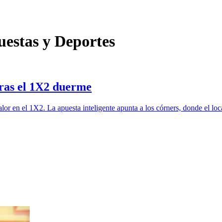
uestas y Deportes
ras el 1X2 duerme
 en el 1X2. La apuesta inteligente apunta a los córners, donde el local